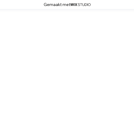
Gemaakt met